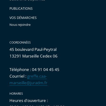
arriver
PUBLICATIONS
avant
VOS DÉMARCHES
Nous rejoindre
COORDONNÉES
45 boulevard Paul-Peytral
13291 Marseille Cedex 06
Téléphone : 04 91 04 45 45
Courriel :
greffe.caa-
marseille@juradm.fr
HORAIRES
Heures d'ouverture :