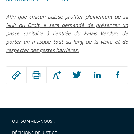
Afin que chacun puisse profiter pleinement de sa
Nuit du Droit, il sera demandé de présenter un
passe sanitaire à l'entrée du Palais Verdun, de
porter un masque tout au long de la visite et de
respecter des gestes barrières.
Passer
Augmenter
le
ou
réduire
partage
Passer
la
taille
de
le
de
la
l'article
partage
police
pour
de
arriver
QUI SOMMES-NOUS ?
l'article
après
pour
DÉCISIONS DE JUSTICE