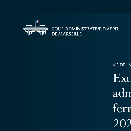
VIE DE L
Exc
adm
fer
202