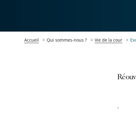
Accueil
Qui sommes-nous ?
Vie de la cour
Ex
Passer
Passer
Réouve
la
la
navigation
navigation
de
de
-
l'article
l'article
pour
pour
arriver
arriver
après
avant