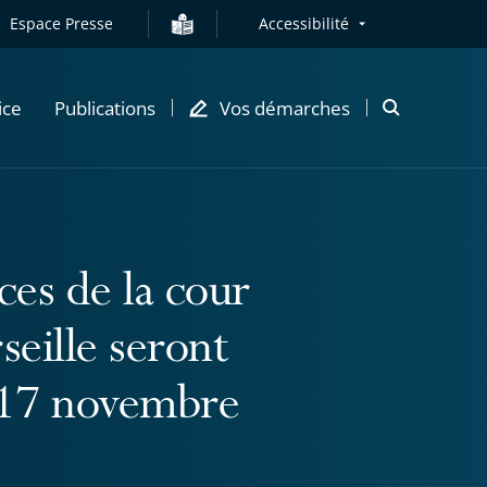
Espace Presse
Accessibilité
ice
Publications
Vos démarches
Ouvrir
la
modale
de
recherche
ces de la cour
seille seront
i 17 novembre