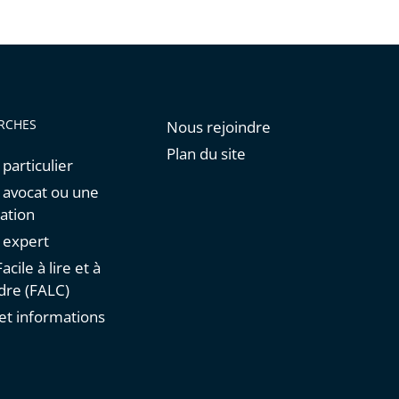
de
l'article
pour
arriver
avant
RCHES
Nous rejoindre
Plan du site
 particulier
n avocat ou une
ation
n expert
acile à lire et à
re (FALC)
et informations
s