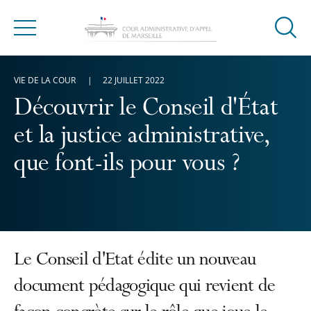
Ouvrir
Menu
la
modal
VIE DE LA COUR
22 JUILLET 2022
de
reche
Découvrir le Conseil d'État
et la justice administrative,
que font-ils pour vous ?
Le Conseil d'Etat édite un nouveau
document pédagogique qui revient de