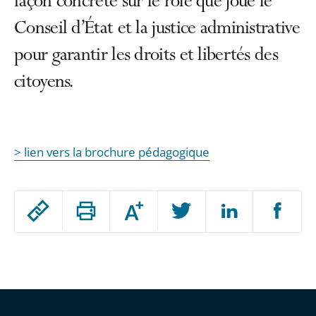
façon concrète sur le rôle que joue le
Conseil d’État et la justice administrative
pour garantir les droits et libertés des
citoyens.
> lien vers la brochure pédagogique
Passer
Augmenter
le
ou
réduire
partage
Passer
la
taille
de
le
de
la
l'article
partage
police
pour
de