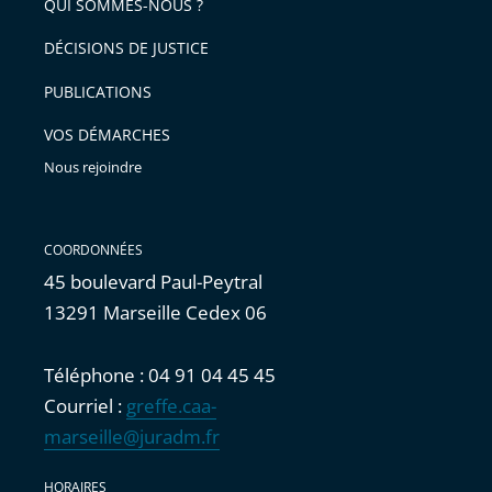
arriver
QUI SOMMES-NOUS ?
l'article
après
pour
DÉCISIONS DE JUSTICE
arriver
PUBLICATIONS
avant
VOS DÉMARCHES
Nous rejoindre
COORDONNÉES
45 boulevard Paul-Peytral
13291 Marseille Cedex 06
Téléphone : 04 91 04 45 45
Courriel :
greffe.caa-
marseille@juradm.fr
HORAIRES