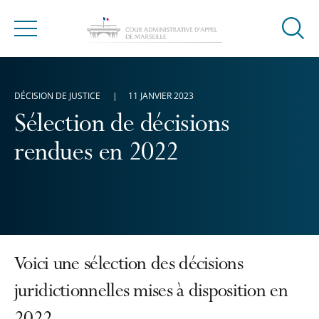
Ouvrir
Menu
la
modal
de
DÉCISION DE JUSTICE
11 JANVIER 2023
reche
Sélection de décisions
rendues en 2022
Voici une sélection des décisions
juridictionnelles mises à disposition en