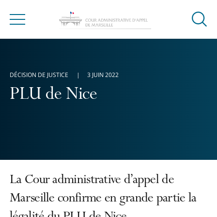
Ouvrir
Menu
la
modal
de
reche
DÉCISION DE JUSTICE
3 JUIN 2022
PLU de Nice
La Cour administrative d’appel de
Marseille confirme en grande partie la