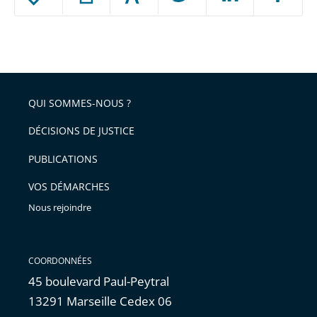
le
ou
réduire
partage
Passer
la
taille
de
le
de
la
l'article
partage
police
pour
de
arriver
QUI SOMMES-NOUS ?
l'article
après
pour
DÉCISIONS DE JUSTICE
arriver
PUBLICATIONS
avant
VOS DÉMARCHES
Nous rejoindre
COORDONNÉES
45 boulevard Paul-Peytral
13291 Marseille Cedex 06