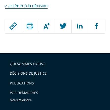
> accéder à la décision
Passer
Augmenter
le
ou
réduire
partage
Passer
la
taille
de
le
de
la
l'article
partage
police
pour
de
arriver
QUI SOMMES-NOUS ?
l'article
après
pour
DÉCISIONS DE JUSTICE
arriver
PUBLICATIONS
avant
VOS DÉMARCHES
Nous rejoindre