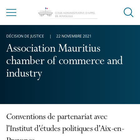
Ouvrir
Menu
la
modal
DÉCISION DE JUSTICE
22 NOVEMBRE 2021
de
reche
Association Mauritius
chamber of commerce and
industry
Conventions de partenariat avec
l'Institut d'études politiques d'Aix-en-