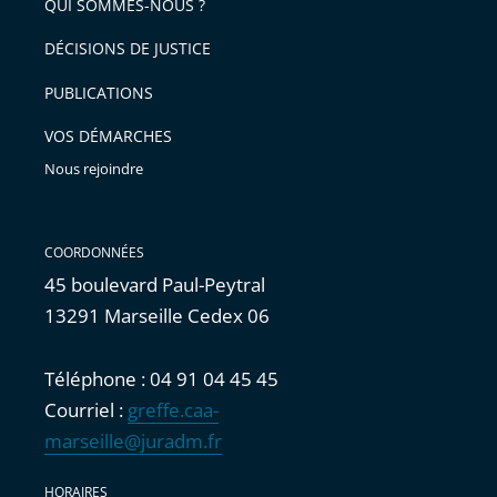
arriver
QUI SOMMES-NOUS ?
l'article
après
pour
DÉCISIONS DE JUSTICE
arriver
PUBLICATIONS
avant
VOS DÉMARCHES
Nous rejoindre
COORDONNÉES
45 boulevard Paul-Peytral
13291 Marseille Cedex 06
Téléphone : 04 91 04 45 45
Courriel :
greffe.caa-
marseille@juradm.fr
HORAIRES