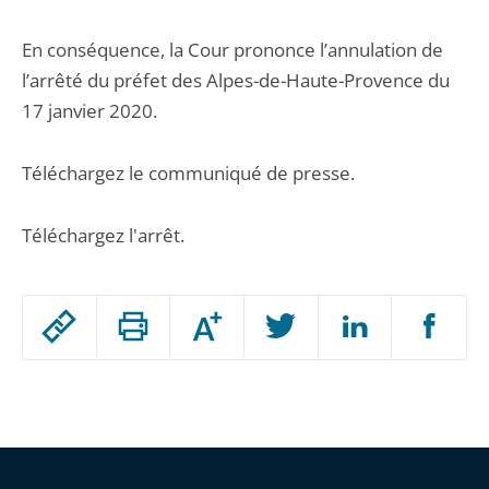
En conséquence, la Cour prononce l’annulation de
l’arrêté du préfet des Alpes-de-Haute-Provence du
17 janvier 2020.
Téléchargez le communiqué de presse.
Téléchargez l'arrêt.
Passer
Augmenter
le
ou
réduire
partage
Passer
la
taille
de
le
de
la
l'article
partage
police
pour
de