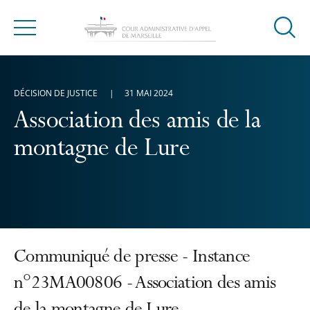
Ouvrir
Menu
la
modal
de
DÉCISION DE JUSTICE
31 MAI 2024
reche
Association des amis de la
montagne de Lure
Communiqué de presse - Instance
n°23MA00806 - Association des amis